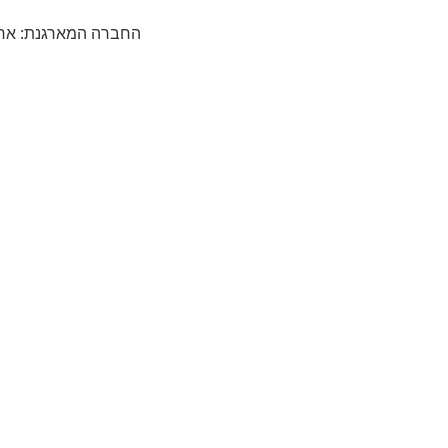
החברה המארגנת: ארטרא בע"מ רחוב יגאל אלון 4